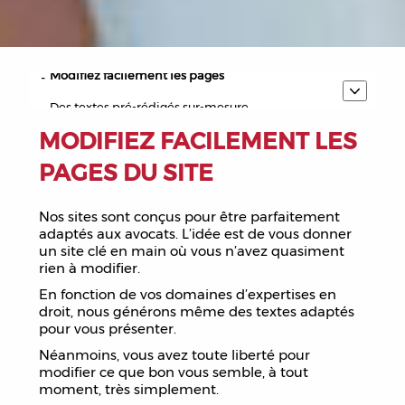
Création facile et rapide des pages du site
Générateur de logo gratuit
Modifiez facilement les pages
Des textes pré-rédigés sur-mesure
MODIFIEZ FACILEMENT LES
Noms de domaine et adresses emails
PAGES DU SITE
Votre site disponible en 4 langues
Votre site optimisé pour Google
Nos sites sont conçus pour être parfaitement
adaptés aux avocats. L’idée est de vous donner
Guide du référencement pour avocats
un site clé en main où vous n’avez quasiment
Consultez les statistiques
rien à modifier.
En fonction de vos domaines d’expertises en
droit, nous générons même des textes adaptés
pour vous présenter.
Néanmoins, vous avez toute liberté pour
modifier ce que bon vous semble, à tout
moment, très simplement.