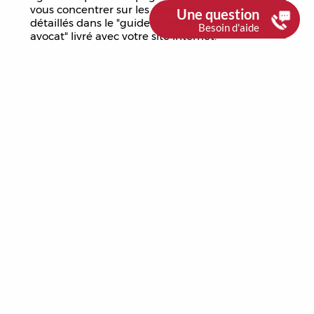
vous concentrer sur les points qualitatifs
Une question
détaillés dans le "guide du référencement pour
Besoin d'aide
avocat" livré avec votre site internet.
Besoin d'accompagnement ?
Nous pouvons vous aider dans
la réalisation de votre projet web
Contactez-nous
Lancez-vous !