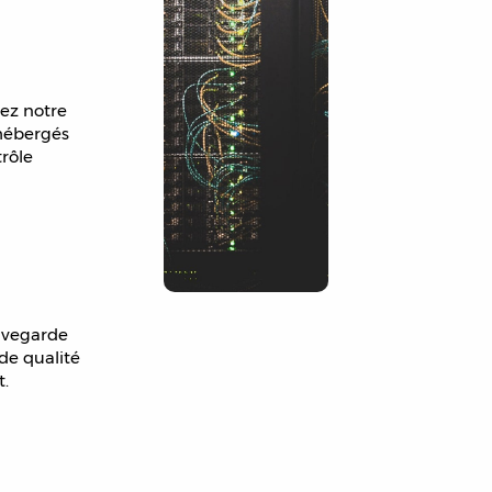
hez notre
 hébergés
trôle
auvegarde
 de qualité
t.