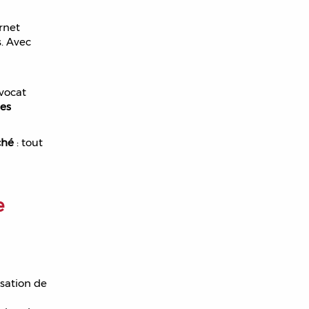
rnet
. Avec
Avocat
des
ché
: tout
e
isation de