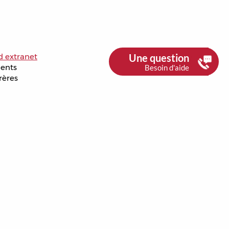
d extranet
Une question
ments
Besoin d'aide
rères