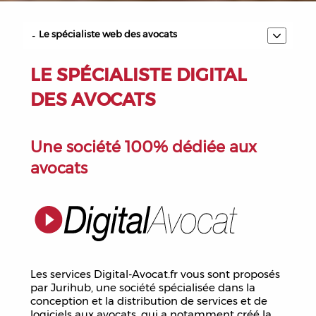
Le spécialiste web des avocats
Sécurité de vos données et hébergement
LE SPÉCIALISTE DIGITAL
Déontologie et site internet
DES AVOCATS
Questions fréquentes
Nos tarifs pour un site internet d'avocat
Une société 100% dédiée aux
avocats
Télécharger la plaquette
Les services Digital-Avocat.fr vous sont proposés
par Jurihub, une société spécialisée dans la
conception et la distribution de services et de
logiciels aux avocats, qui a notamment créé la