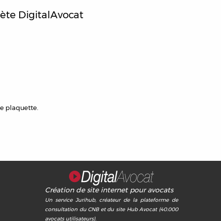
ète DigitalAvocat
te plaquette.
Création de site internet pour avocats
Un service Jurihub, créateur de la plateforme de
consultation du CNB et du site Hub Avocat (40.000
avocats utilisateurs).