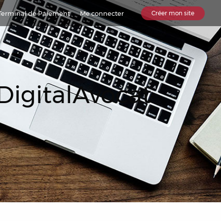
Terminal de Paiement
Me connecter
Créer mon site
DigitalAvocat