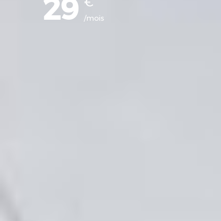
29
€
/mois